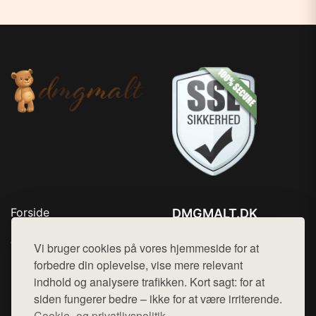
Forside
DMGMALT.DK
Produkter
Tlf. 78768672
Top Rabatter
Vi bruger cookies på vores hjemmeside for at
Mail:
hej@want.dk
Blog
forbedre din oplevelse, vise mere relevant
Kontakt
indhold og analysere trafikken. Kort sagt: for at
Cookie- og privatlivspolitik
siden fungerer bedre – ikke for at være irriterende.
Cookie- og privatlivspolitik.