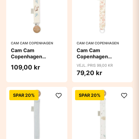
CAM CAM COPENHAGEN
CAM CAM COPENHAGEN
Cam Cam
Cam Cam
Copenhagen
Copenhagen
Suttesnor - Broderet
Suttesnor - GOTS -
VEJL. PRIS 99,00 KR
109,00 kr
- GOTS - Vintage
Augusta
79,20 kr
Toys
SPAR 20%
SPAR 20%