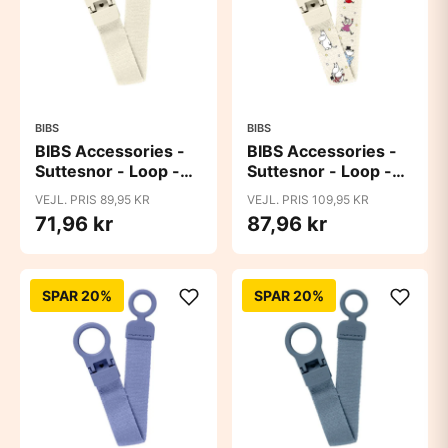
BIBS
BIBS
BIBS Accessories -
BIBS Accessories -
Suttesnor - Loop -
Suttesnor - Loop -
Ivory
Moomins - Ivory
VEJL. PRIS 89,95 KR
VEJL. PRIS 109,95 KR
71,96 kr
87,96 kr
SPAR 20%
SPAR 20%