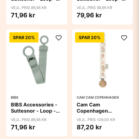
Pine
Polka Studio -
VEJL. PRIS 89,95 KR
VEJL. PRIS 99,95 KR
Ivory/Black
71,96 kr
79,96 kr
SPAR 20%
SPAR 20%
BIBS
CAM CAM COPENHAGEN
BIBS Accessories -
Cam Cam
Suttesnor - Loop -
Copenhagen
Sage
Suttesnor - Broderet
VEJL. PRIS 89,95 KR
VEJL. PRIS 109,00 KR
- GOTS - Augusta
71,96 kr
87,20 kr