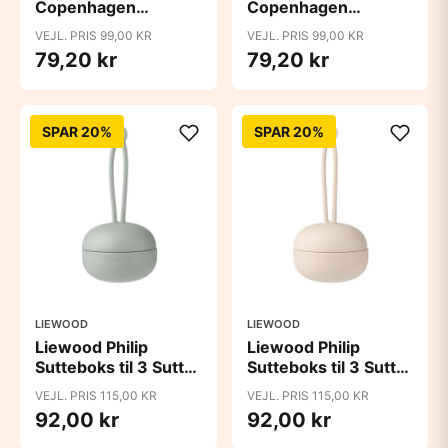
Copenhagen
Copenhagen
Suttesnor - OCS -
Suttesnor - OCS -
VEJL. PRIS 99,00 KR
VEJL. PRIS 99,00 KR
Lierre
Rowan
79,20 kr
79,20 kr
SPAR 20%
SPAR 20%
LIEWOOD
LIEWOOD
Liewood Philip
Liewood Philip
Sutteboks til 3 Sutter
Sutteboks til 3 Sutter
- Dove Blue
- Sandy
VEJL. PRIS 115,00 KR
VEJL. PRIS 115,00 KR
92,00 kr
92,00 kr