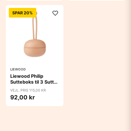
SPAR 20%
LIEWOOD
Liewood Philip
Sutteboks til 3 Sutter
- Tuscany Rose
VEJL. PRIS 115,00 KR
92,00 kr