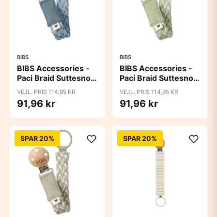
BIBS
BIBS
BIBS Accessories -
BIBS Accessories -
Paci Braid Suttesnor
Paci Braid Suttesnor
- Petrol/Baby Blue
- Sage/Ivory
VEJL. PRIS 114,95 KR
VEJL. PRIS 114,95 KR
91,96 kr
91,96 kr
SPAR 20%
SPAR 20%