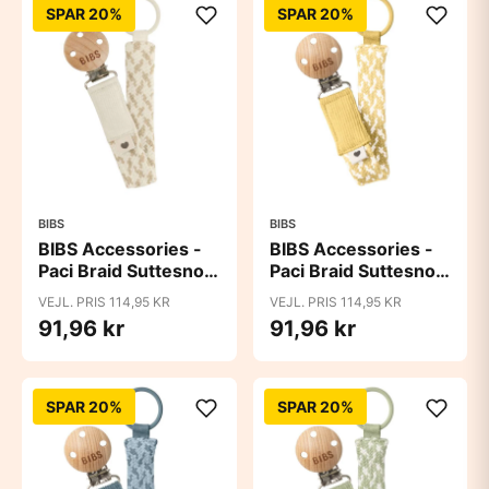
SPAR 20%
SPAR 20%
BIBS
BIBS
BIBS Accessories -
BIBS Accessories -
Paci Braid Suttesnor
Paci Braid Suttesnor
- Ivory/Vanilla
- Pale Butter/Ivory
VEJL. PRIS 114,95 KR
VEJL. PRIS 114,95 KR
91,96 kr
91,96 kr
SPAR 20%
SPAR 20%