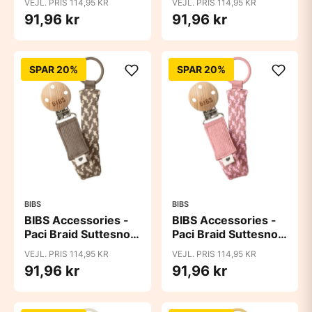
VEJL. PRIS 114,95 KR
VEJL. PRIS 114,95 KR
Blue
91,96 kr
91,96 kr
SPAR 20%
SPAR 20%
BIBS
BIBS
BIBS Accessories -
BIBS Accessories -
Paci Braid Suttesnor
Paci Braid Suttesnor
- Dark Oak/Vanilla
- Dusty Pink/Baby
VEJL. PRIS 114,95 KR
VEJL. PRIS 114,95 KR
Pink
91,96 kr
91,96 kr