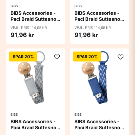
BIBS
BIBS
BIBS Accessories -
BIBS Accessories -
Paci Braid Suttesnor
Paci Braid Suttesnor
- Baby Blue/Ivory
- Blush/Ivory
VEJL. PRIS 114,95 KR
VEJL. PRIS 114,95 KR
91,96 kr
91,96 kr
SPAR 20%
SPAR 20%
BIBS
BIBS
BIBS Accessories -
BIBS Accessories -
Paci Braid Suttesnor
Paci Braid Suttesnor
- Cloud/Iron
- Cornflower/Dusty