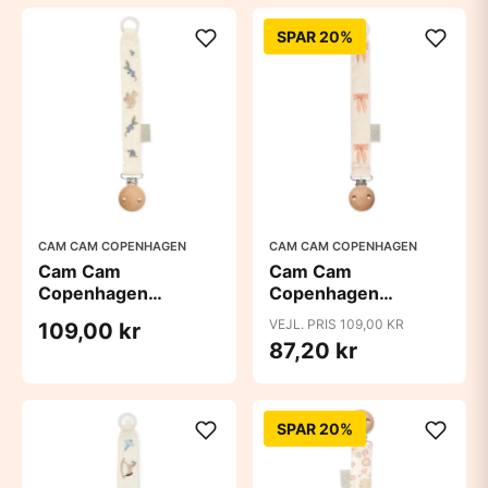
SPAR 20%
CAM CAM COPENHAGEN
CAM CAM COPENHAGEN
Cam Cam
Cam Cam
Copenhagen
Copenhagen
Suttesnor - Broderet
Suttesnor - Broderet
VEJL. PRIS 109,00 KR
109,00 kr
- GOTS - Blueberries
- GOTS - Bows
87,20 kr
SPAR 20%