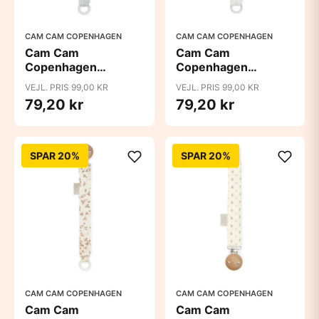
CAM CAM COPENHAGEN
CAM CAM COPENHAGEN
Cam Cam
Cam Cam
Copenhagen
Copenhagen
Suttesnor - GOTS -
Suttesnor - GOTS -
VEJL. PRIS 99,00 KR
VEJL. PRIS 99,00 KR
Classic Stripes Blue
Dreamland
79,20 kr
79,20 kr
SPAR 20%
SPAR 20%
CAM CAM COPENHAGEN
CAM CAM COPENHAGEN
Cam Cam
Cam Cam