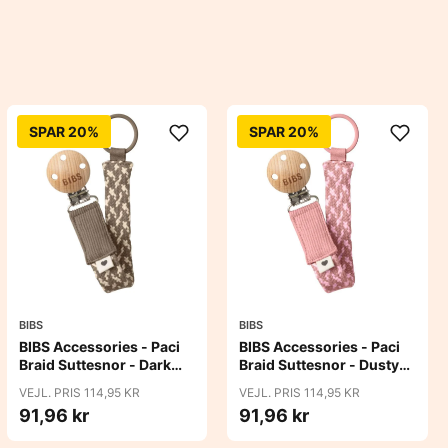
SPAR 20%
SPAR 20%
BIBS
BIBS
BIBS Accessories - Paci
BIBS Accessories - Paci
Braid Suttesnor - Dark
Braid Suttesnor - Dusty
Oak/Vanilla
Pink/Baby Pink
VEJL. PRIS 114,95 KR
VEJL. PRIS 114,95 KR
91,96 kr
91,96 kr