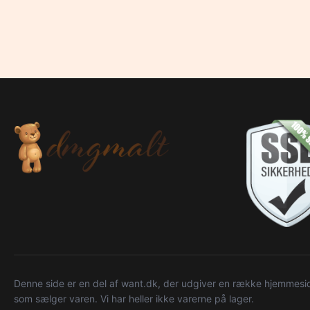
Denne side er en del af want.dk, der udgiver en række hjemmeside
som sælger varen. Vi har heller ikke varerne på lager.