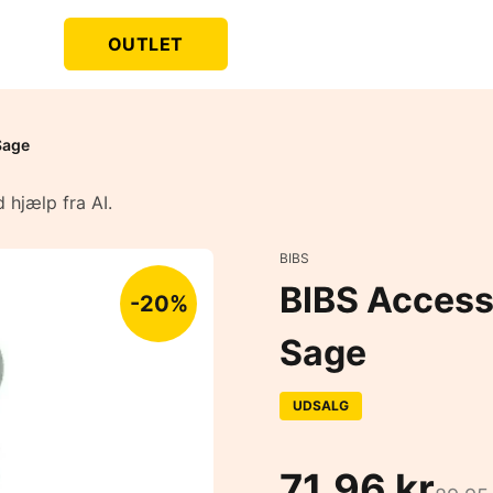
OUTLET
Sage
 hjælp fra AI.
BIBS
BIBS Accesso
-20%
Sage
UDSALG
71,96 kr