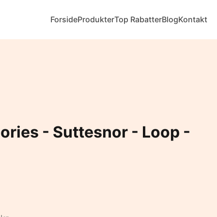
Forside
Produkter
Top Rabatter
Blog
Kontakt
ries - Suttesnor - Loop -