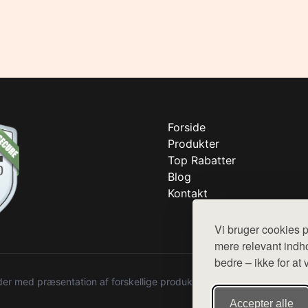
Forside
Produkter
Top Rabatter
Blog
Kontakt
Vi bruger cookies p
mere relevant indho
bedre – ikke for at 
r med præsentation af forskellige produkter fra diverse webshops. De
Accepter alle