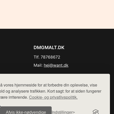
DMGMALT.DK
Tlf. 78768672
Mail:
hej@want.dk
Cookie- og privatlivspolitik
å vores hjemmeside for at forbedre din oplevelse, vise
ld og analysere trafikken. Kort sagt: for at siden fungerer
være irriterende.
Cookie- og privatlivspolitik.
r sælges ikke varer fra denne side - vi henviser til de shops,
Afvis ikke‑nødvendige
Indstillinger