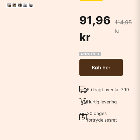
91,96
114,95
kr
kr
Køb her
Fri fragt over kr. 799
Hurtig levering
30 dages
fortrydelsesret