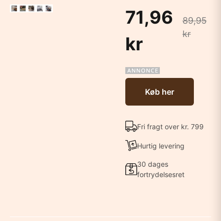
71,96
89,95
kr
kr
Køb her
Fri fragt over kr. 799
Hurtig levering
30 dages
fortrydelsesret