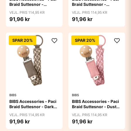
Braid Suttesnor -
Braid Suttesnor -
Cloud/Iron
Cornflower/Dusty Blue
VEJL. PRIS 114,95 KR
VEJL. PRIS 114,95 KR
91,96 kr
91,96 kr
SPAR 20%
SPAR 20%
BIBS
BIBS
BIBS Accessories - Paci
BIBS Accessories - Paci
Braid Suttesnor - Dark
Braid Suttesnor - Dusty
Oak/Vanilla
Pink/Baby Pink
VEJL. PRIS 114,95 KR
VEJL. PRIS 114,95 KR
91,96 kr
91,96 kr