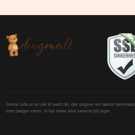
Denne side er en del af want.dk, der udgiver en række hjemmeside
som sælger varen. Vi har heller ikke varerne på lager.