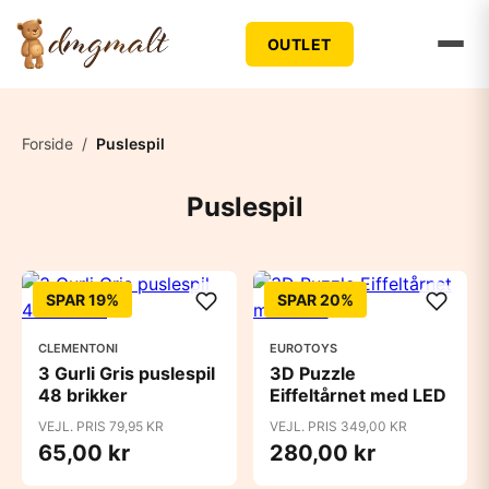
OUTLET
Forside
/
Puslespil
Puslespil
SPAR 19%
SPAR 20%
CLEMENTONI
EUROTOYS
3 Gurli Gris puslespil
3D Puzzle
48 brikker
Eiffeltårnet med LED
VEJL. PRIS 79,95 KR
VEJL. PRIS 349,00 KR
65,00 kr
280,00 kr