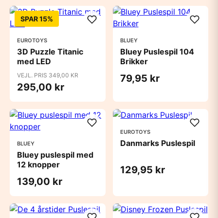
SPAR 15%
EUROTOYS
BLUEY
3D Puzzle Titanic
Bluey Puslespil 104
med LED
Brikker
VEJL. PRIS 349,00 KR
79,95 kr
295,00 kr
EUROTOYS
Danmarks Puslespil
BLUEY
Bluey puslespil med
12 knopper
129,95 kr
139,00 kr