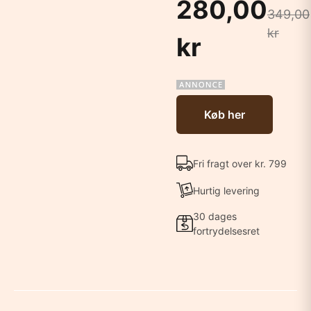
280,00
349,00
kr
kr
Køb her
Fri fragt over kr. 799
Hurtig levering
30 dages
fortrydelsesret