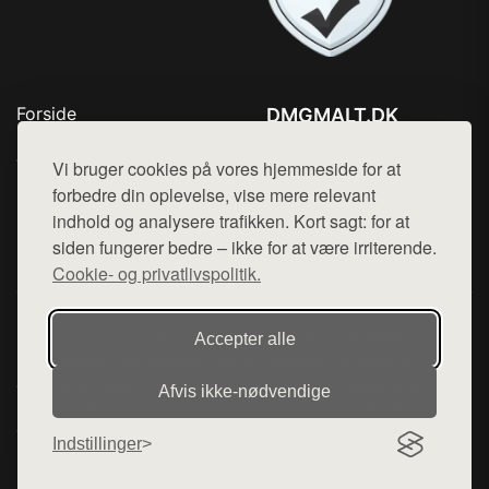
Forside
DMGMALT.DK
Produkter
Tlf. 78768672
Top Rabatter
Vi bruger cookies på vores hjemmeside for at
Mail:
hej@want.dk
Blog
forbedre din oplevelse, vise mere relevant
Kontakt
indhold og analysere trafikken. Kort sagt: for at
Cookie- og privatlivspolitik
siden fungerer bedre – ikke for at være irriterende.
Cookie- og privatlivspolitik.
Denne side er en del af want.dk, der udgiver en række
Accepter alle
hjemmesider med præsentation af forskellige produkter fra
diverse webshops. Der sælges ikke varer fra denne side - vi
Afvis ikke‑nødvendige
henviser til de shops, som sælger varen. Vi har heller ikke
varerne på lager.
Indstillinger
© 2026 dmgmalt.dk. Alle rettigheder forbeholdes.