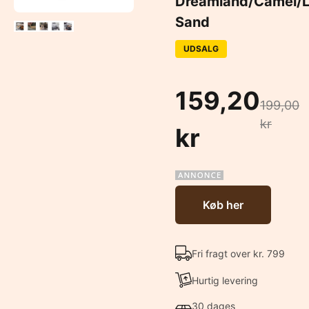
Dreamland/Camel/L
Sand
UDSALG
159,20
199,00
kr
kr
Køb her
Fri fragt over kr. 799
Hurtig levering
30 dages