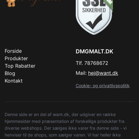
Forside
DMGMALT.DK
Produkter
Tlf. 78768672
Top Rabatter
Mail:
hej@want.dk
Blog
Kontakt
Cookie- og privatlivspolitik
Denne side er en del af want.dk, der udgiver en række
hjemmesider med præsentation af forskellige produkter fra
diverse webshops. Der sælges ikke varer fra denne side - vi
henviser til de shops, som sælger varen. Vi har heller ikke