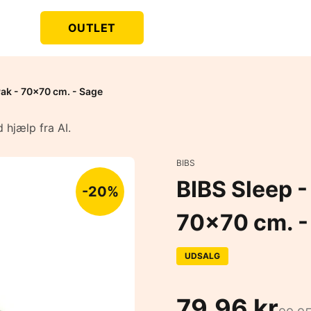
OUTLET
Pak - 70x70 cm. - Sage
 hjælp fra AI.
BIBS
BIBS Sleep -
-20%
70x70 cm. -
UDSALG
79,96 kr