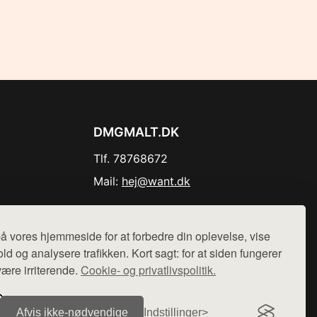
DMGMALT.DK
Tlf. 78768672
Mail:
hej@want.dk
Cookie- og privatlivspolitik
å vores hjemmeside for at forbedre din oplevelse, vise
ld og analysere trafikken. Kort sagt: for at siden fungerer
være irriterende.
Cookie- og privatlivspolitik.
r sælges ikke varer fra denne side - vi henviser til de shops,
Afvis ikke‑nødvendige
Indstillinger