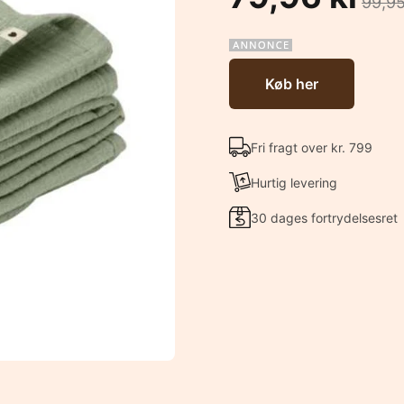
99,95
Køb her
Fri fragt over kr. 799
Hurtig levering
30 dages fortrydelsesret