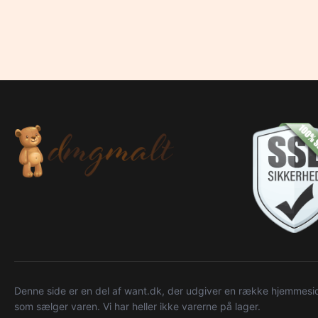
Denne side er en del af want.dk, der udgiver en række hjemmeside
som sælger varen. Vi har heller ikke varerne på lager.