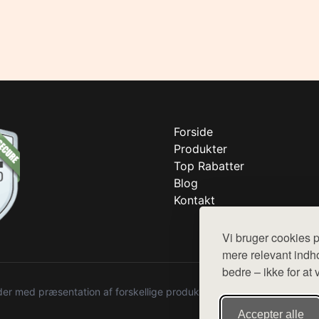
Forside
Produkter
Top Rabatter
Blog
Kontakt
Vi bruger cookies p
mere relevant indho
bedre – ikke for at 
r med præsentation af forskellige produkter fra diverse webshops. De
Accepter alle