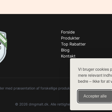
Forside
Produkter
Top Rabatter
Blog
Kontakt
Vi bruger cookies p
mere relevant indho
bedre – ikke for at 
r med præsentation af forskellige produkter fra diverse webshops. De
Accepter alle
© 2026 dmgmalt.dk. Alle rettigheder forbeholdes.