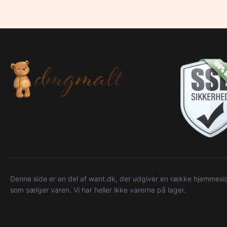
Denne side er en del af want.dk, der udgiver en række hjemmeside
som sælger varen. Vi har heller ikke varerne på lager.