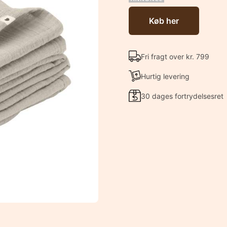
Køb her
Fri fragt over kr. 799
Hurtig levering
30 dages fortrydelsesret