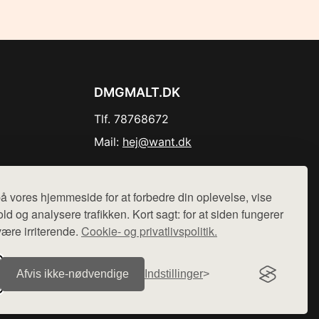
DMGMALT.DK
Tlf. 78768672
Mail:
hej@want.dk
Cookie- og privatlivspolitik
å vores hjemmeside for at forbedre din oplevelse, vise
ld og analysere trafikken. Kort sagt: for at siden fungerer
være irriterende.
Cookie- og privatlivspolitik.
r sælges ikke varer fra denne side - vi henviser til de shops,
Afvis ikke‑nødvendige
Indstillinger