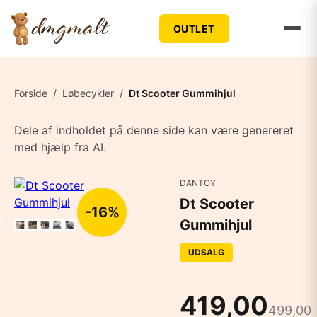
OUTLET
Forside
/
Løbecykler
/
Dt Scooter Gummihjul
Dele af indholdet på denne side kan være genereret
med hjælp fra AI.
DANTOY
Dt Scooter
-16%
Gummihjul
UDSALG
419,00
499,00