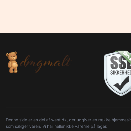
Denne side er en del af want.dk, der udgiver en række hjemmeside
som sælger varen. Vi har heller ikke varerne på lager.