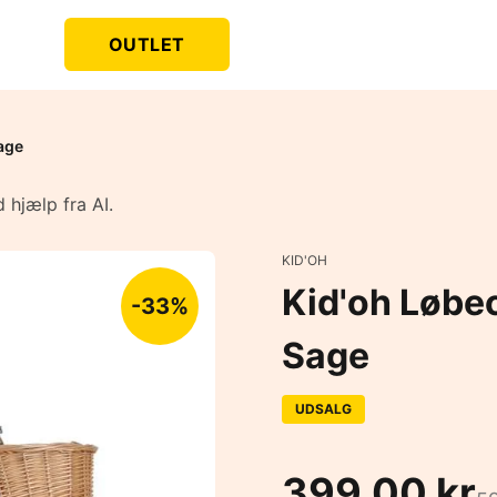
OUTLET
age
 hjælp fra AI.
KID'OH
Kid'oh Løbec
-33%
Sage
UDSALG
399,00 kr