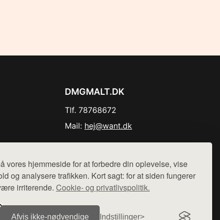
DMGMALT.DK
Tlf. 78768672
Mail:
hej@want.dk
Cookie- og privatlivspolitik
å vores hjemmeside for at forbedre din oplevelse, vise
ld og analysere trafikken. Kort sagt: for at siden fungerer
være irriterende.
Cookie- og privatlivspolitik.
r sælges ikke varer fra denne side - vi henviser til de shops,
Afvis ikke‑nødvendige
Indstillinger