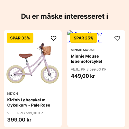
Du er måske interesseret i
SPAR 33%
SPAR 25%
MINNIE MOUSE
Minnie Mouse
løbemotorcykel
VEJL. PRIS 599,00 KR
449,00 kr
KID'OH
Kid'oh Løbecykel m.
Cykelkurv - Pale Rose
VEJL. PRIS 599,00 KR
399,00 kr