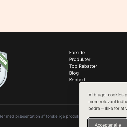
Forside
Produkter
Top Rabatter
Blog
Kontakt
Vi bruger cookies p
mere relevant indho
bedre – ikke for at 
r med præsentation af forskellige produkter fra diverse webshops. De
Accepter alle