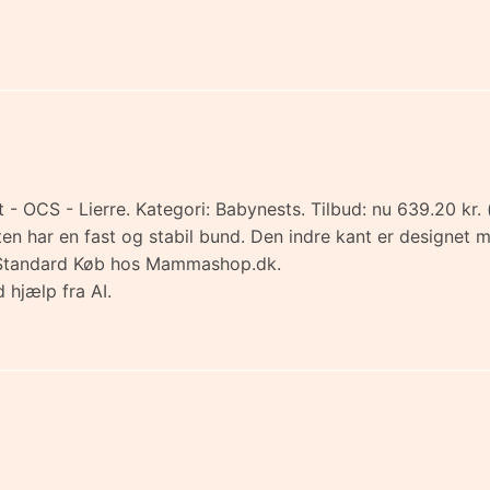
- Lierre. Kategori: Babynests. Tilbud: nu 639.20 kr. (r
n har en fast og stabil bund. Den indre kant er designet 
K Standard Køb hos Mammashop.dk.
 hjælp fra AI.