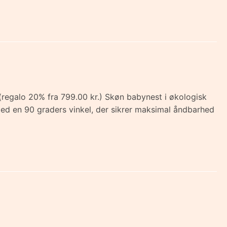
egalo 20% fra 799.00 kr.) Skøn babynest i økologisk
med en 90 graders vinkel, der sikrer maksimal åndbarhed