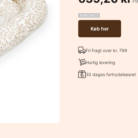
79
Køb her
Fri fragt over kr. 799
Hurtig levering
30 dages fortrydelsesret