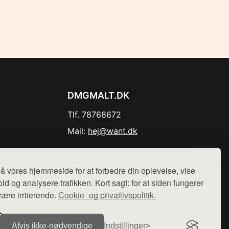
DMGMALT.DK
Tlf. 78768672
Mail:
hej@want.dk
Cookie- og privatlivspolitik
å vores hjemmeside for at forbedre din oplevelse, vise
ld og analysere trafikken. Kort sagt: for at siden fungerer
være irriterende.
Cookie- og privatlivspolitik.
r sælges ikke varer fra denne side - vi henviser til de shops,
Afvis ikke‑nødvendige
Indstillinger