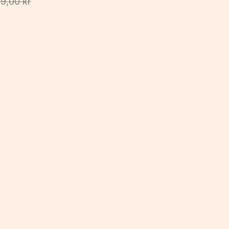
9,00 kr