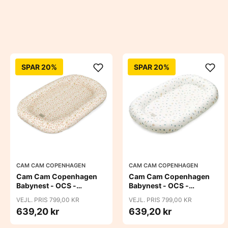
SPAR 20%
SPAR 20%
CAM CAM COPENHAGEN
CAM CAM COPENHAGEN
Cam Cam Copenhagen
Cam Cam Copenhagen
Babynest - OCS -
Babynest - OCS -
Augusta
Blueberries
VEJL. PRIS 799,00 KR
VEJL. PRIS 799,00 KR
639,20 kr
639,20 kr