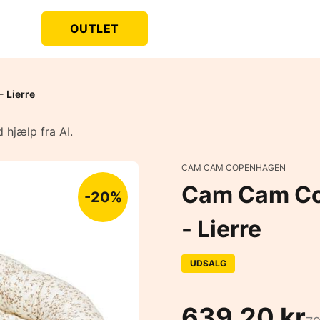
OUTLET
 Lierre
 hjælp fra AI.
CAM CAM COPENHAGEN
Cam Cam Co
-20%
- Lierre
UDSALG
639,20 kr