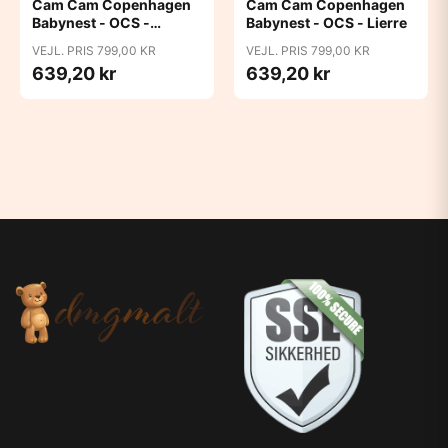
Cam Cam Copenhagen
Cam Cam Copenhagen
Babynest - OCS -
Babynest - OCS - Lierre
Dreamland
VEJL. PRIS 799,00 KR
VEJL. PRIS 799,00 KR
639,20 kr
639,20 kr