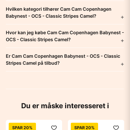
Hvilken kategori tilhører Cam Cam Copenhagen
Babynest - OCS - Classic Stripes Camel?
Hvor kan jeg købe Cam Cam Copenhagen Babynest -
OCS - Classic Stripes Camel?
Er Cam Cam Copenhagen Babynest - OCS - Classic
Stripes Camel på tilbud?
Du er måske interesseret i
SPAR 20%
SPAR 20%