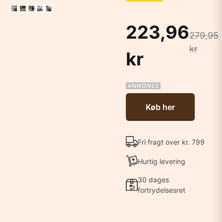
223,96
279,95
kr
kr
Køb her
Fri fragt over kr. 799
Hurtig levering
30 dages
fortrydelsesret