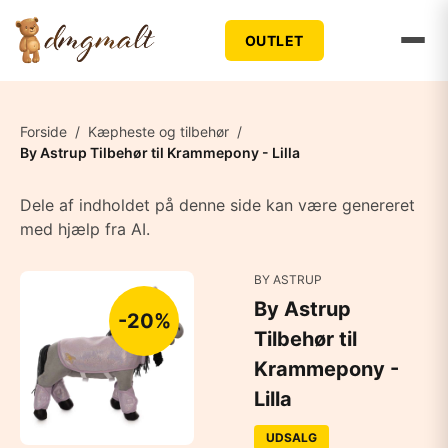
OUTLET
Forside
/
Kæpheste og tilbehør
/
By Astrup Tilbehør til Krammepony - Lilla
Dele af indholdet på denne side kan være genereret
med hjælp fra AI.
BY ASTRUP
By Astrup
-20%
Tilbehør til
Krammepony -
Lilla
UDSALG