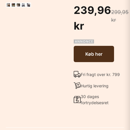
239,96
299,95
kr
kr
Køb her
Fri fragt over kr. 799
Hurtig levering
30 dages
fortrydelsesret