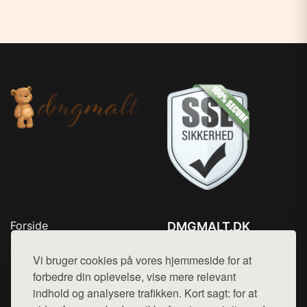
Forside
DMGMALT.DK
Produkter
Tlf. 78768672
Top Rabatter
Vi bruger cookies på vores hjemmeside for at
Mail:
hej@want.dk
Blog
forbedre din oplevelse, vise mere relevant
Kontakt
indhold og analysere trafikken. Kort sagt: for at
Cookie- og privatlivspolitik