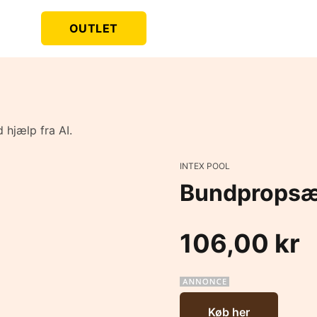
OUTLET
 hjælp fra AI.
INTEX POOL
Bundpropsæt 
106,00 kr
Køb her