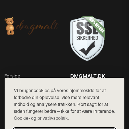
Forside
DMGMALT.DK
Produkter
Tlf. 78768672
Top Rabatter
Vi bruger cookies på vores hjemmeside for at
Mail:
hej@want.dk
Blog
forbedre din oplevelse, vise mere relevant
Kontakt
indhold og analysere trafikken. Kort sagt: for at
Cookie- og privatlivspolitik
siden fungerer bedre – ikke for at være irriterende.
Cookie- og privatlivspolitik.