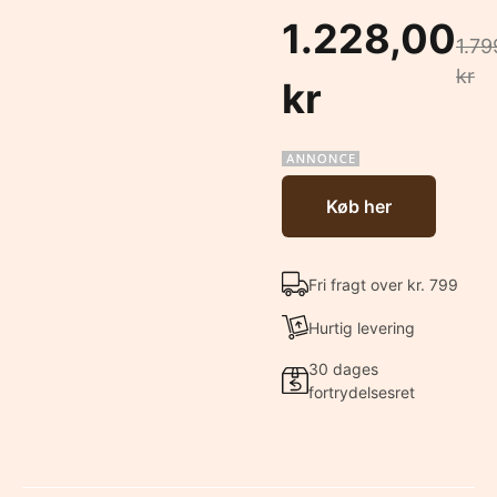
1.228,00
1.79
kr
kr
Køb her
Fri fragt over kr. 799
Hurtig levering
30 dages
fortrydelsesret