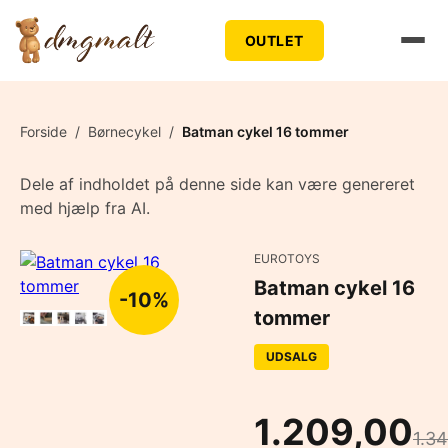
OUTLET
Forside
/
Børnecykel
/
Batman cykel 16 tommer
Dele af indholdet på denne side kan være genereret
med hjælp fra AI.
EUROTOYS
Batman cykel 16
-10%
tommer
UDSALG
1.209,00
1.3