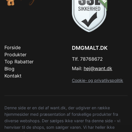
Forside
DMGMALT.DK
Produkter
Tlf. 78768672
Top Rabatter
Mail:
hej@want.dk
Blog
Kontakt
Cookie- og privatlivspolitik
Denne side er en del af want.dk, der udgiver en række
hjemmesider med præsentation af forskellige produkter fra
diverse webshops. Der sælges ikke varer fra denne side - vi
henviser til de shops, som sælger varen. Vi har heller ikke