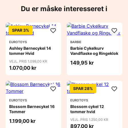
Du er måske interesseret i
SPAR 3%
EUROTOYS
BARBIE
Ashley Børnecykel 14
Barbie Cykelkurv
tommer Hvid
Vandflaske og Ringeklok
VEJL. PRIS 1.099,00 KR
149,95 kr
1.070,00 kr
SPAR 28%
EUROTOYS
EUROTOYS
Blossom Børnecykel 16
Blossom cykel 12
Tommer
tommer hvid
VEJL. PRIS 1.250,00 KR
1.199,00 kr
897,00 kr