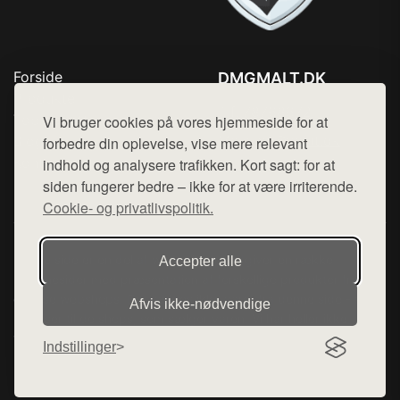
Forside
DMGMALT.DK
Produkter
Tlf. 78768672
Top Rabatter
Vi bruger cookies på vores hjemmeside for at
Mail:
hej@want.dk
Blog
forbedre din oplevelse, vise mere relevant
Kontakt
indhold og analysere trafikken. Kort sagt: for at
Cookie- og privatlivspolitik
siden fungerer bedre – ikke for at være irriterende.
Cookie- og privatlivspolitik.
Denne side er en del af want.dk, der udgiver en række
Accepter alle
hjemmesider med præsentation af forskellige produkter fra
diverse webshops. Der sælges ikke varer fra denne side - vi
Afvis ikke‑nødvendige
henviser til de shops, som sælger varen. Vi har heller ikke
varerne på lager.
Indstillinger
© 2026 dmgmalt.dk. Alle rettigheder forbeholdes.