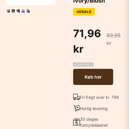
Ivory/Blush
UDSALG
71,96
89,95
kr
kr
Køb her
Fri fragt over kr. 799
Hurtig levering
30 dages
fortrydelsesret