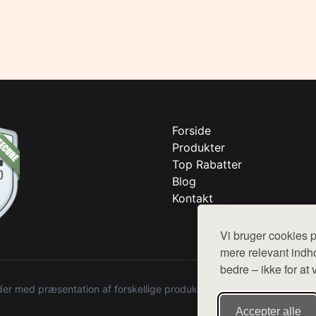
Forside
Produkter
Top Rabatter
Blog
Kontakt
Vi bruger cookies p
mere relevant indho
bedre – ikke for at 
r med præsentation af forskellige produkter fra diverse webshops. De
Accepter alle