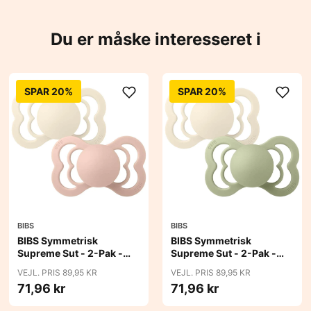
Du er måske interesseret i
SPAR 20%
SPAR 20%
BIBS
BIBS
BIBS Symmetrisk
BIBS Symmetrisk
Supreme Sut - 2-Pak -
Supreme Sut - 2-Pak -
Str. 2 - Naturgummi -
Str. 2 - Naturgummi -
VEJL. PRIS 89,95 KR
VEJL. PRIS 89,95 KR
Ivory/Blush
Ivory/Sage
71,96 kr
71,96 kr