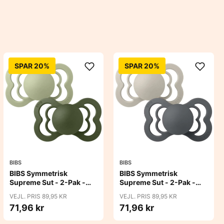
SPAR 20%
SPAR 20%
BIBS
BIBS
BIBS Symmetrisk
BIBS Symmetrisk
Supreme Sut - 2-Pak -
Supreme Sut - 2-Pak -
Str. 2 - Naturgummi -
Str. 2 - Naturgummi -
VEJL. PRIS 89,95 KR
VEJL. PRIS 89,95 KR
Sage/Hunter Green
Sand/Iron
71,96 kr
71,96 kr