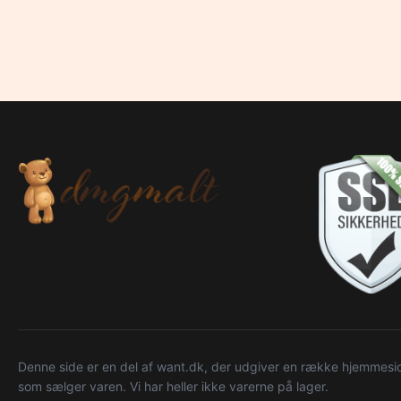
Denne side er en del af want.dk, der udgiver en række hjemmeside
som sælger varen. Vi har heller ikke varerne på lager.