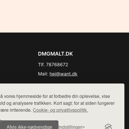
DMGMALT.DK
Tlf. 78768672
Mail:
hej@want.dk
Cookie- og privatlivspolitik
å vores hjemmeside for at forbedre din oplevelse, vise
ld og analysere trafikken. Kort sagt: for at siden fungerer
være irriterende.
Cookie- og privatlivspolitik.
r sælges ikke varer fra denne side - vi henviser til de shops,
Afvis ikke‑nødvendige
Indstillinger