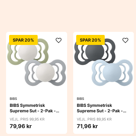
SPAR 20%
SPAR 20%
BIBS
BIBS
BIBS Symmetrisk
BIBS Symmetrisk
Supreme Sut - 2-Pak -
Supreme Sut - 2-Pak -
Str. 2 - Naturgummi -
Str. 2 - Naturgummi -
VEJL. PRIS 99,95 KR
VEJL. PRIS 89,95 KR
GLOW - Sage/Cloud
Iron/Baby Blue
79,96 kr
71,96 kr