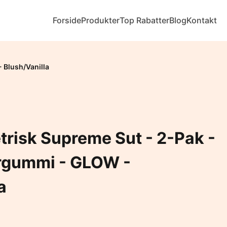
Forside
Produkter
Top Rabatter
Blog
Kontakt
 Blush/Vanilla
risk Supreme Sut - 2-Pak -
urgummi - GLOW -
a