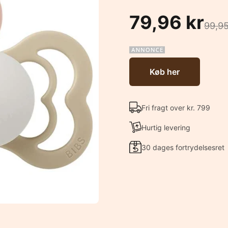
79,96 kr
99,95
Køb her
Fri fragt over kr. 799
Hurtig levering
30 dages fortrydelsesret