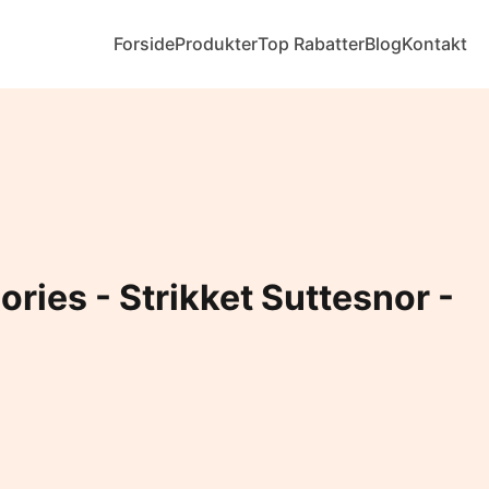
Forside
Produkter
Top Rabatter
Blog
Kontakt
ries - Strikket Suttesnor -