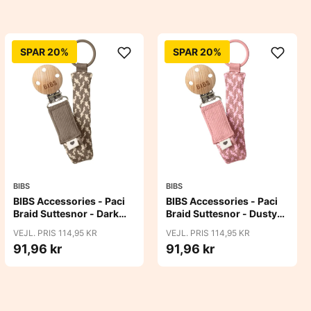
SPAR 20%
SPAR 20%
BIBS
BIBS
BIBS Accessories - Paci
BIBS Accessories - Paci
Braid Suttesnor - Dark
Braid Suttesnor - Dusty
Oak/Vanilla
Pink/Baby Pink
VEJL. PRIS 114,95 KR
VEJL. PRIS 114,95 KR
91,96 kr
91,96 kr