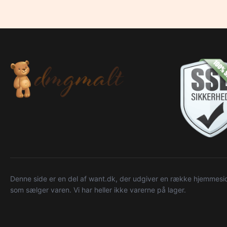
Denne side er en del af want.dk, der udgiver en række hjemmeside
som sælger varen. Vi har heller ikke varerne på lager.