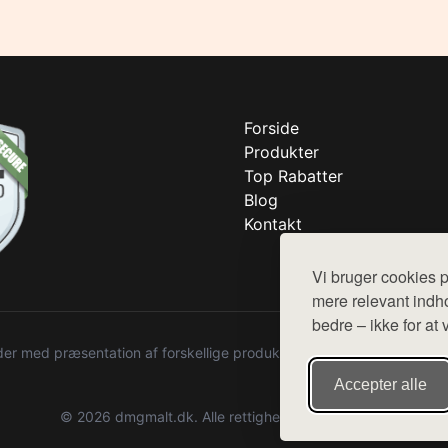
Forside
Produkter
Top Rabatter
Blog
Kontakt
Vi bruger cookies p
mere relevant indho
bedre – ikke for at 
r med præsentation af forskellige produkter fra diverse webshops. De
Accepter alle
© 2026 dmgmalt.dk. Alle rettigheder forbeholdes.