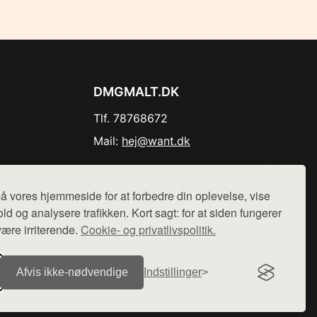
DMGMALT.DK
Tlf. 78768672
Mail:
hej@want.dk
Cookie- og privatlivspolitik
å vores hjemmeside for at forbedre din oplevelse, vise
ld og analysere trafikken. Kort sagt: for at siden fungerer
være irriterende.
Cookie- og privatlivspolitik.
r sælges ikke varer fra denne side - vi henviser til de shops,
Afvis ikke‑nødvendige
Indstillinger