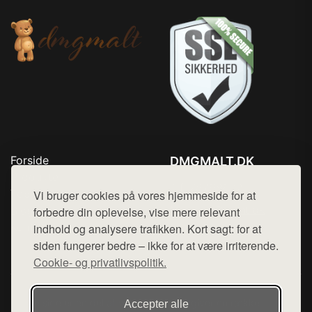
Forside
DMGMALT.DK
Produkter
Tlf. 78768672
Top Rabatter
Vi bruger cookies på vores hjemmeside for at
Mail:
hej@want.dk
Blog
forbedre din oplevelse, vise mere relevant
Kontakt
indhold og analysere trafikken. Kort sagt: for at
Cookie- og privatlivspolitik
siden fungerer bedre – ikke for at være irriterende.
Cookie- og privatlivspolitik.
Denne side er en del af want.dk, der udgiver en række
Accepter alle