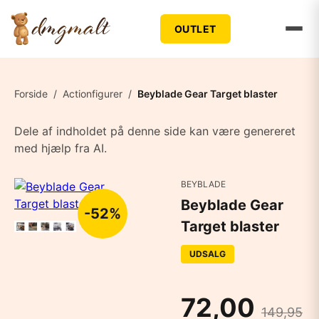
OUTLET
Forside
/
Actionfigurer
/
Beyblade Gear Target blaster
Dele af indholdet på denne side kan være genereret
med hjælp fra AI.
BEYBLADE
Beyblade Gear
-52%
Target blaster
UDSALG
72,00
149,95