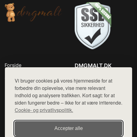
Forside
DMGMALT.DK
Produkter
Tlf. 78768672
Top Rabatter
Vi bruger cookies på vores hjemmeside for at
Mail:
hej@want.dk
Blog
forbedre din oplevelse, vise mere relevant
Kontakt
indhold og analysere trafikken. Kort sagt: for at
Cookie- og privatlivspolitik
siden fungerer bedre – ikke for at være irriterende.
Cookie- og privatlivspolitik.
Denne side er en del af want.dk, der udgiver en række
Accepter alle
hjemmesider med præsentation af forskellige produkter fra