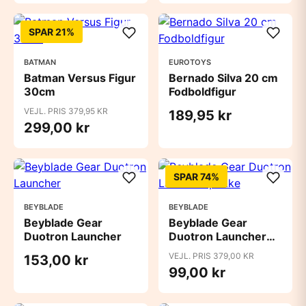
SPAR 21%
BATMAN
EUROTOYS
Batman Versus Figur
Bernado Silva 20 cm
30cm
Fodboldfigur
VEJL. PRIS 379,95 KR
189,95 kr
299,00 kr
SPAR 74%
BEYBLADE
BEYBLADE
Beyblade Gear
Beyblade Gear
Duotron Launcher
Duotron Launcher
pakke
VEJL. PRIS 379,00 KR
153,00 kr
99,00 kr