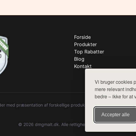
Forside
Produkter
Top Rabatter
Blog
Kontakt
Vi bruger cookies p
mere relevant indho
bedre – ikke for at 
r med præsentation af forskellige produkter fra diverse webshops. De
Accepter alle
© 2026 dmgmalt.dk. Alle rettigheder forbeholdes.