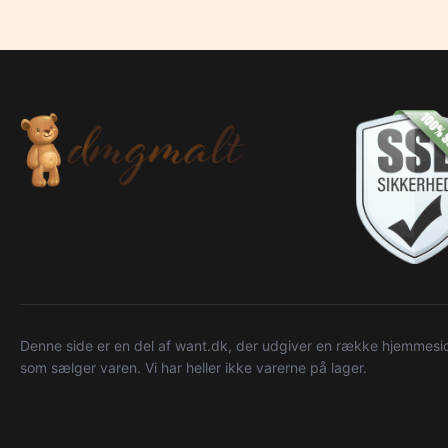
Denne side er en del af want.dk, der udgiver en række hjemmeside
som sælger varen. Vi har heller ikke varerne på lager.