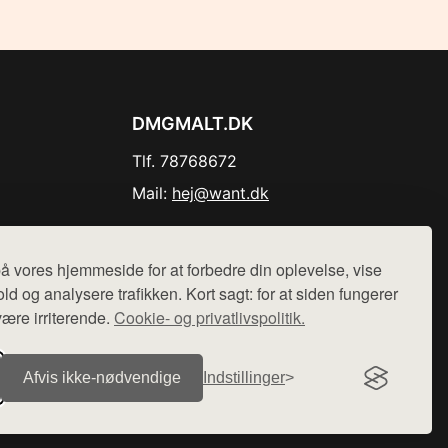
DMGMALT.DK
Tlf. 78768672
Mail:
hej@want.dk
Cookie- og privatlivspolitik
å vores hjemmeside for at forbedre din oplevelse, vise
ld og analysere trafikken. Kort sagt: for at siden fungerer
være irriterende.
Cookie- og privatlivspolitik.
r sælges ikke varer fra denne side - vi henviser til de shops,
Afvis ikke‑nødvendige
Indstillinger