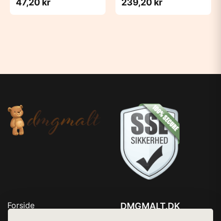
47,20 kr
239,20 kr
Forside
DMGMALT.DK
Produkter