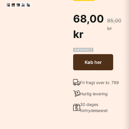
68,00
85,00
kr
kr
Køb her
Fri fragt over kr. 799
Hurtig levering
30 dages
fortrydelsesret