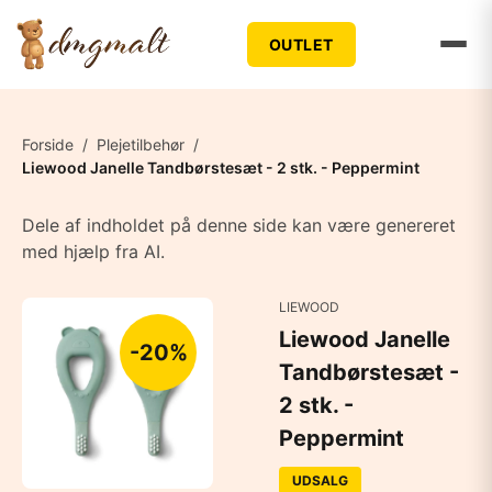
OUTLET
Forside
/
Plejetilbehør
/
Liewood Janelle Tandbørstesæt - 2 stk. - Peppermint
Dele af indholdet på denne side kan være genereret
med hjælp fra AI.
LIEWOOD
Liewood Janelle
-20%
Tandbørstesæt -
2 stk. -
Peppermint
UDSALG