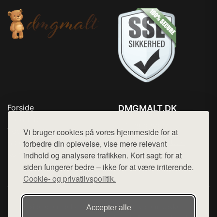
Forside
DMGMALT.DK
Produkter
Tlf. 78768672
Top Rabatter
Vi bruger cookies på vores hjemmeside for at
Mail:
hej@want.dk
Blog
forbedre din oplevelse, vise mere relevant
Kontakt
indhold og analysere trafikken. Kort sagt: for at
Cookie- og privatlivspolitik
siden fungerer bedre – ikke for at være irriterende.
Cookie- og privatlivspolitik.
Denne side er en del af want.dk, der udgiver en række
Accepter alle