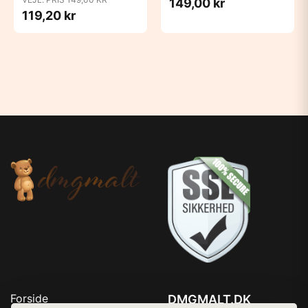
149,00 kr
119,20 kr
Forside
DMGMALT.DK