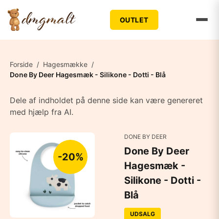
OUTLET
Forside
/
Hagesmække
/
Done By Deer Hagesmæk - Silikone - Dotti - Blå
Dele af indholdet på denne side kan være genereret
med hjælp fra AI.
DONE BY DEER
Done By Deer
-20%
Hagesmæk -
Silikone - Dotti -
Blå
UDSALG