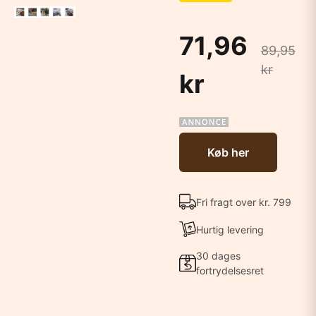
71,96
89,95
kr
kr
Køb her
Fri fragt over kr. 799
Hurtig levering
30 dages
fortrydelsesret