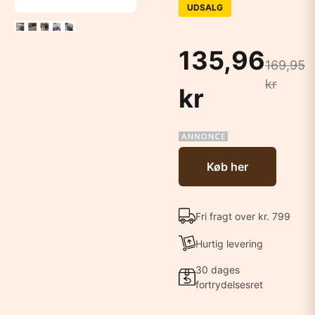
UDSALG
135,96
169,95
kr
kr
Køb her
Fri fragt over kr. 799
Hurtig levering
30 dages
fortrydelsesret