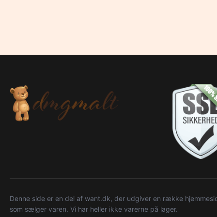
Denne side er en del af want.dk, der udgiver en række hjemmeside
som sælger varen. Vi har heller ikke varerne på lager.