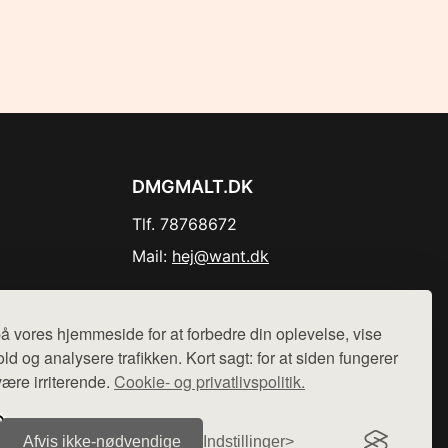
DMGMALT.DK
Tlf. 78768672
Mail:
hej@want.dk
Cookie- og privatlivspolitik
å vores hjemmeside for at forbedre din oplevelse, vise
ld og analysere trafikken. Kort sagt: for at siden fungerer
være irriterende.
Cookie- og privatlivspolitik.
r sælges ikke varer fra denne side - vi henviser til de shops,
Afvis ikke‑nødvendige
Indstillinger