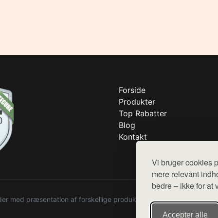
Forside
Produkter
Top Rabatter
Blog
Kontakt
Vi bruger cookies p
mere relevant indho
bedre – ikke for at 
r med præsentation af forskellige produkter fra diverse webshops. De
Accepter alle