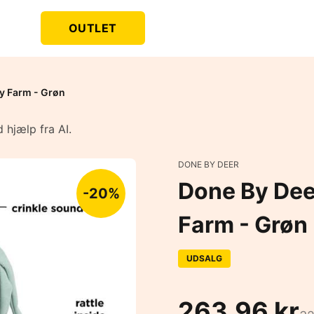
OUTLET
ny Farm - Grøn
 hjælp fra AI.
DONE BY DEER
Done By Deer
-20%
Farm - Grøn
UDSALG
263,96 kr