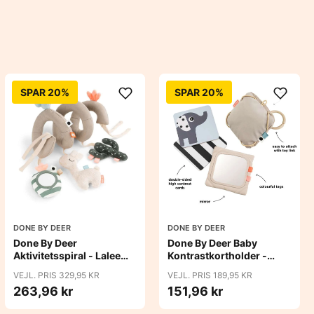
SPAR 20%
SPAR 20%
DONE BY DEER
DONE BY DEER
Done By Deer
Done By Deer Baby
Aktivitetsspiral - Lalee
Kontrastkortholder -
Sand
Deer Friends - Sand
VEJL. PRIS 329,95 KR
VEJL. PRIS 189,95 KR
263,96 kr
151,96 kr