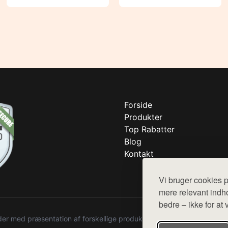
Forside
Produkter
Top Rabatter
Blog
Kontakt
Vi bruger cookies p
mere relevant indho
bedre – ikke for at 
r med præsentation af forskellige produkter fra diverse webshops. De