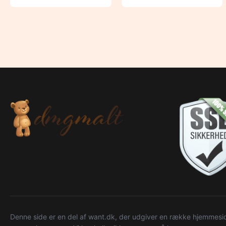
Denne side er en del af want.dk, der udgiver en række hjemmeside