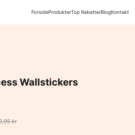
Forside
Produkter
Top Rabatter
Blog
Kontakt
cess Wallstickers
9,95 kr