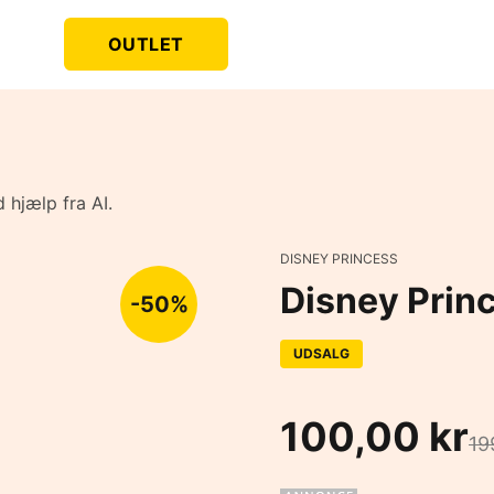
OUTLET
 hjælp fra AI.
DISNEY PRINCESS
Disney Prin
-50%
UDSALG
100,00 kr
19