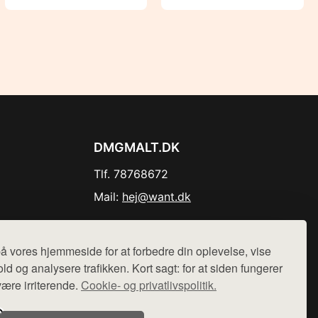
DMGMALT.DK
Tlf. 78768672
Mail:
hej@want.dk
Cookie- og privatlivspolitik
å vores hjemmeside for at forbedre din oplevelse, vise
ld og analysere trafikken. Kort sagt: for at siden fungerer
være irriterende.
Cookie- og privatlivspolitik.
r sælges ikke varer fra denne side - vi henviser til de shops,