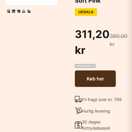
Soft Pink
UDSALG
311,20
389,00
kr
kr
Køb her
Fri fragt over kr. 799
Hurtig levering
30 dages
fortrydelsesret