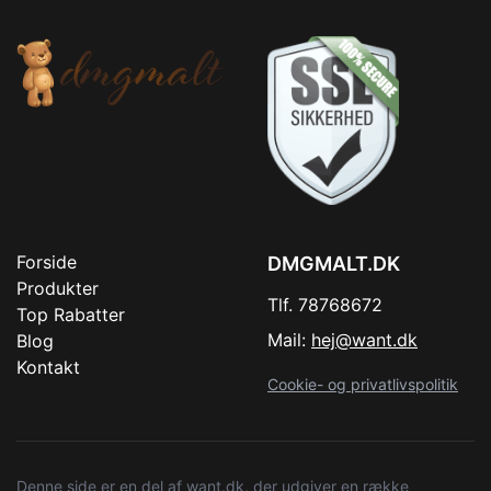
Forside
DMGMALT.DK
Produkter
Tlf. 78768672
Top Rabatter
Mail:
hej@want.dk
Blog
Kontakt
Cookie- og privatlivspolitik
Denne side er en del af want.dk, der udgiver en række