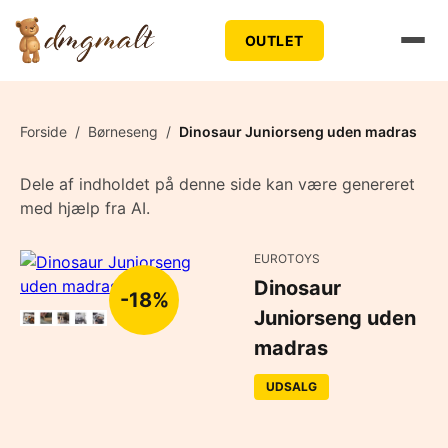
OUTLET
Forside
/
Børneseng
/
Dinosaur Juniorseng uden madras
Dele af indholdet på denne side kan være genereret
med hjælp fra AI.
EUROTOYS
Dinosaur
-18%
Juniorseng uden
madras
UDSALG