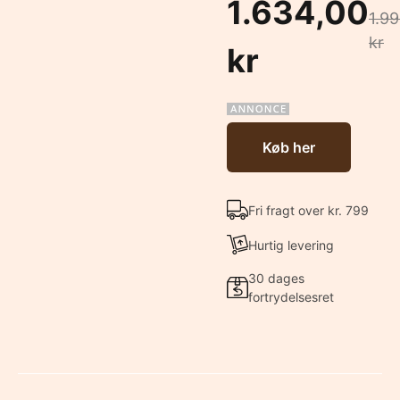
1.634,00
1.9
kr
kr
Køb her
Fri fragt over kr. 799
Hurtig levering
30 dages
fortrydelsesret