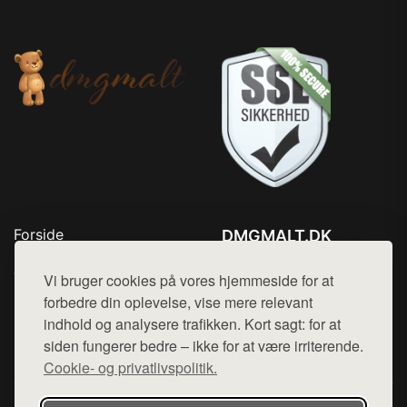
Forside
DMGMALT.DK
Produkter
Tlf. 78768672
Top Rabatter
Vi bruger cookies på vores hjemmeside for at
Mail:
hej@want.dk
Blog
forbedre din oplevelse, vise mere relevant
Kontakt
indhold og analysere trafikken. Kort sagt: for at
Cookie- og privatlivspolitik
siden fungerer bedre – ikke for at være irriterende.
Cookie- og privatlivspolitik.