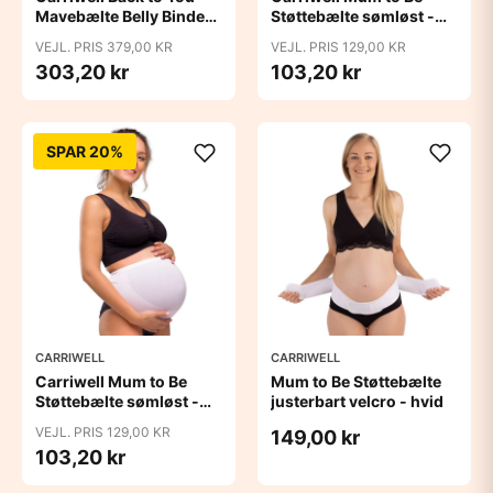
Mavebælte Belly Binder -
Støttebælte sømløst -
sort
hvid
VEJL. PRIS 379,00 KR
VEJL. PRIS 129,00 KR
303,20 kr
103,20 kr
SPAR 20%
CARRIWELL
CARRIWELL
Carriwell Mum to Be
Mum to Be Støttebælte
Støttebælte sømløst -
justerbart velcro - hvid
hvid
VEJL. PRIS 129,00 KR
149,00 kr
103,20 kr