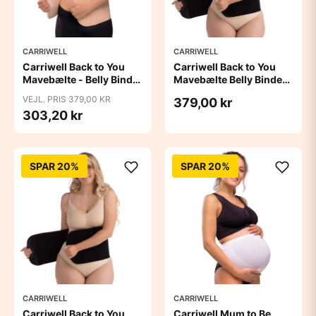
CARRIWELL
CARRIWELL
Carriwell Back to You
Carriwell Back to You
Mavebælte - Belly Binder
Mavebælte Belly Binder -
- honey
sort
VEJL. PRIS 379,00 KR
379,00 kr
303,20 kr
SPAR 20%
SPAR 20%
CARRIWELL
CARRIWELL
Carriwell Back to You
Carriwell Mum to Be