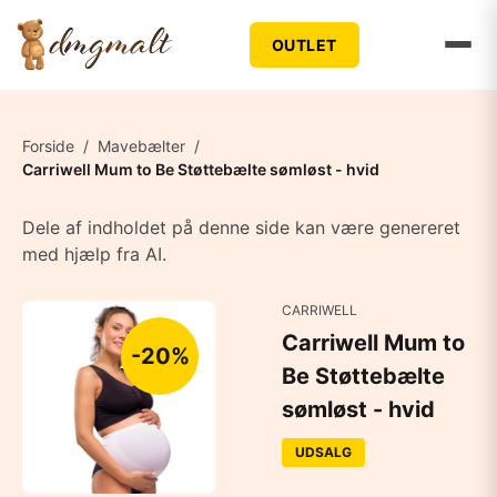
OUTLET
Forside
/
Mavebælter
/
Carriwell Mum to Be Støttebælte sømløst - hvid
Dele af indholdet på denne side kan være genereret
med hjælp fra AI.
CARRIWELL
Carriwell Mum to
-20%
Be Støttebælte
sømløst - hvid
UDSALG