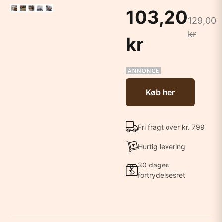
103,20
129,00
kr
kr
Køb her
Fri fragt over kr. 799
Hurtig levering
30 dages
fortrydelsesret