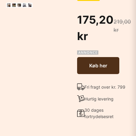
175,20
219,00
kr
kr
Køb her
Fri fragt over kr. 799
Hurtig levering
30 dages
fortrydelsesret