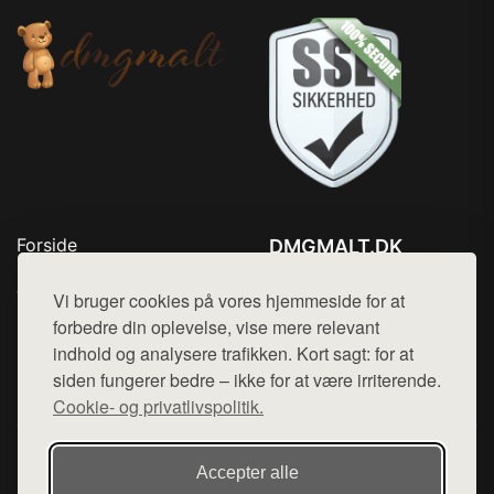
Forside
DMGMALT.DK
Produkter
Tlf. 78768672
Top Rabatter
Vi bruger cookies på vores hjemmeside for at
Mail:
hej@want.dk
Blog
forbedre din oplevelse, vise mere relevant
Kontakt
indhold og analysere trafikken. Kort sagt: for at
Cookie- og privatlivspolitik
siden fungerer bedre – ikke for at være irriterende.
Cookie- og privatlivspolitik.
Denne side er en del af want.dk, der udgiver en række
Accepter alle