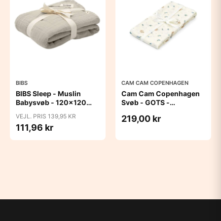
BIBS
CAM CAM COPENHAGEN
BIBS Sleep - Muslin
Cam Cam Copenhagen
Babysvøb - 120x120
Svøb - GOTS -
cm. - Sand
Blueberries
VEJL. PRIS 139,95 KR
219,00 kr
111,96 kr