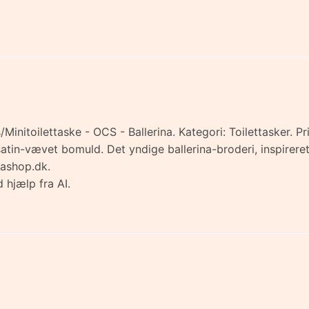
ettaske - OCS - Ballerina. Kategori: Toilettasker. Pris: 1
atin-vævet bomuld. Det yndige ballerina-broderi, inspireret a
ashop.dk.
 hjælp fra AI.