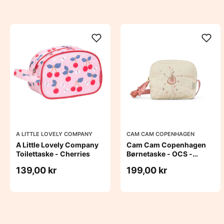
A LITTLE LOVELY COMPANY
CAM CAM COPENHAGEN
A Little Lovely Company
Cam Cam Copenhagen
Toilettaske - Cherries
Børnetaske - OCS -
Ballerina
139,00 kr
199,00 kr