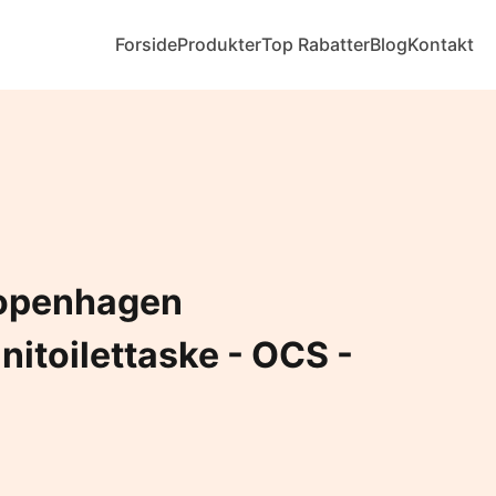
Forside
Produkter
Top Rabatter
Blog
Kontakt
openhagen
itoilettaske - OCS -