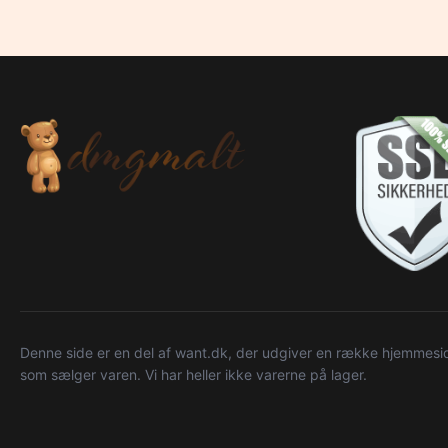
Denne side er en del af want.dk, der udgiver en række hjemmeside
som sælger varen. Vi har heller ikke varerne på lager.