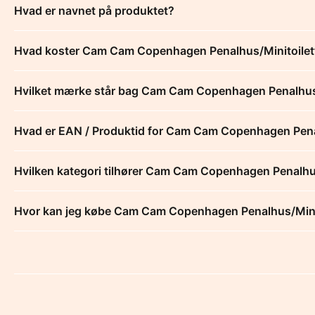
Hvad er navnet på produktet?
Hvad koster Cam Cam Copenhagen Penalhus/Minitoiletta
Hvilket mærke står bag Cam Cam Copenhagen Penalhus/M
Hvad er EAN / Produktid for Cam Cam Copenhagen Penal
Hvilken kategori tilhører Cam Cam Copenhagen Penalhus
Hvor kan jeg købe Cam Cam Copenhagen Penalhus/Minito