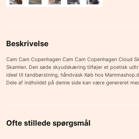
Beskrivelse
Cam Cam Copenhagen Cam Cam Copenhagen Cloud Skammel
Skamlen. Den søde skyudskæring tilføjer et poetisk udtr
ideel til tandbørstning, håndvask Køb hos Mammashop.d
Dele af indholdet på denne side kan være genereret med
Ofte stillede spørgsmål