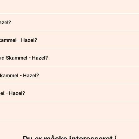
azel?
kammel - Hazel?
ud Skammel - Hazel?
Skammel - Hazel?
l - Hazel?
Du er måske interesseret i