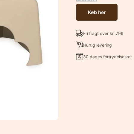
Køb her
Fri fragt over kr. 799
Hurtig levering
30 dages fortrydelsesret