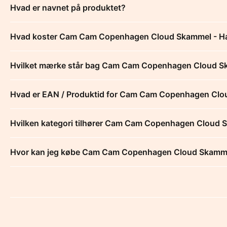
Hvad er navnet på produktet?
Hvad koster Cam Cam Copenhagen Cloud Skammel - H
Hvilket mærke står bag Cam Cam Copenhagen Cloud S
Hvad er EAN / Produktid for Cam Cam Copenhagen Clo
Hvilken kategori tilhører Cam Cam Copenhagen Cloud 
Hvor kan jeg købe Cam Cam Copenhagen Cloud Skamme