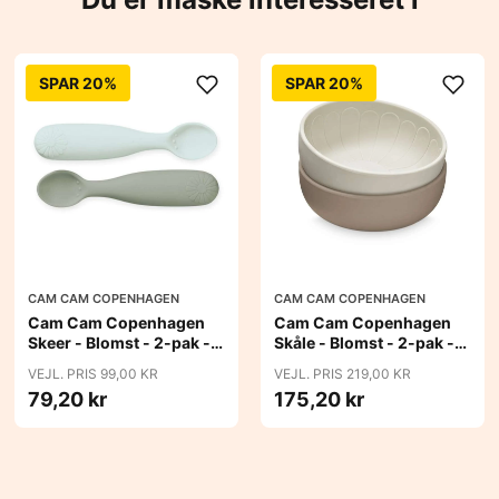
SPAR 20%
SPAR 20%
CAM CAM COPENHAGEN
CAM CAM COPENHAGEN
Cam Cam Copenhagen
Cam Cam Copenhagen
Skeer - Blomst - 2-pak -
Skåle - Blomst - 2-pak -
Olive Mix
Earth Mix
VEJL. PRIS 99,00 KR
VEJL. PRIS 219,00 KR
79,20 kr
175,20 kr