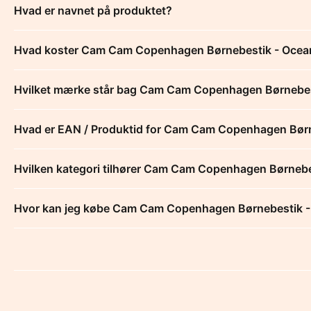
Hvad er navnet på produktet?
Hvad koster Cam Cam Copenhagen Børnebestik - Ocea
Hvilket mærke står bag Cam Cam Copenhagen Børnebes
Hvad er EAN / Produktid for Cam Cam Copenhagen Børn
Hvilken kategori tilhører Cam Cam Copenhagen Børnebe
Hvor kan jeg købe Cam Cam Copenhagen Børnebestik -