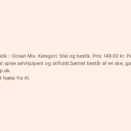
Ocean Mix. Kategori: Stel og bestik. Pris: 149.00 kr. Pæ
pise selvhjulpent og stilfuldt.Sættet består af en ske, gaffe
p.dk.
 hjælp fra AI.