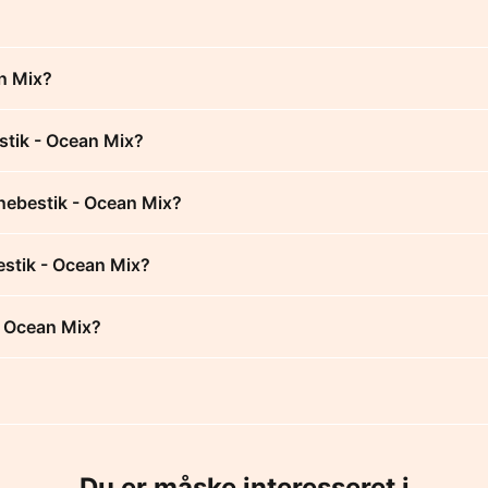
n Mix?
tik - Ocean Mix?
ebestik - Ocean Mix?
stik - Ocean Mix?
 Ocean Mix?
Du er måske interesseret i