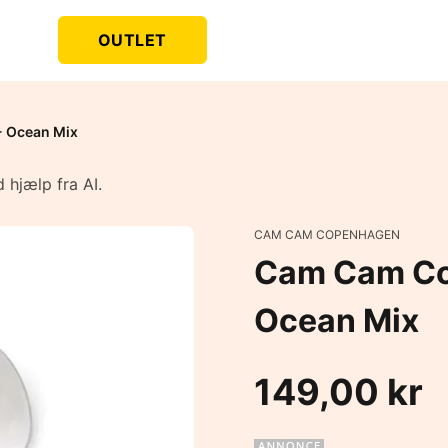
OUTLET
- Ocean Mix
 hjælp fra AI.
CAM CAM COPENHAGEN
Cam Cam Co
Ocean Mix
149,00 kr