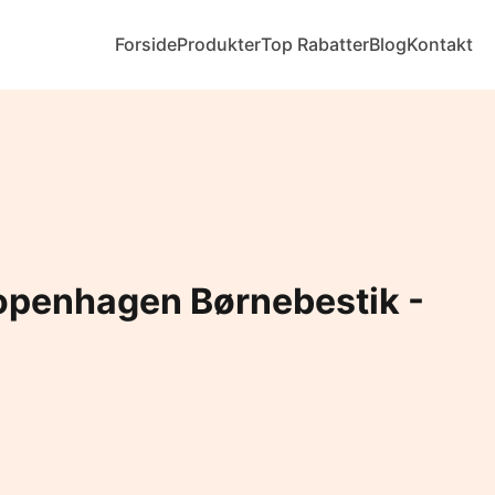
Forside
Produkter
Top Rabatter
Blog
Kontakt
penhagen Børnebestik -