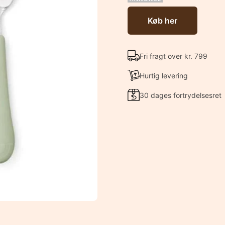
Køb her
Fri fragt over kr. 799
Hurtig levering
30 dages fortrydelsesret