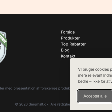
Forside
Produkter
Top Rabatter
Blog
Kontakt
Vi bruger cookies p
mere relevant indho
bedre – ikke for at 
r med præsentation af forskellige produkter fra diverse webshops. De
Accepter alle
© 2026 dmgmalt.dk. Alle rettigheder forbeholdes.