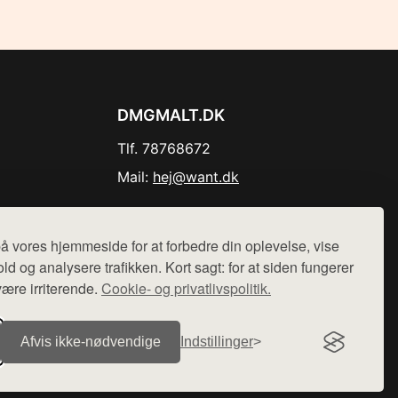
DMGMALT.DK
Tlf. 78768672
Mail:
hej@want.dk
Cookie- og privatlivspolitik
å vores hjemmeside for at forbedre din oplevelse, vise
ld og analysere trafikken. Kort sagt: for at siden fungerer
være irriterende.
Cookie- og privatlivspolitik.
r sælges ikke varer fra denne side - vi henviser til de shops,
Afvis ikke‑nødvendige
Indstillinger