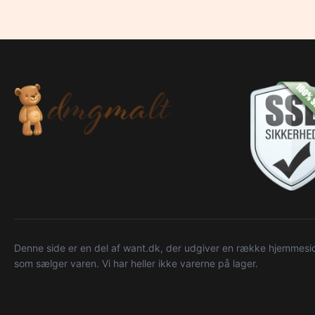
Denne side er en del af want.dk, der udgiver en række hjemmeside
som sælger varen. Vi har heller ikke varerne på lager.