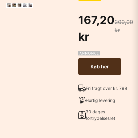
167,20
209,00
kr
kr
Køb her
Fri fragt over kr. 799
Hurtig levering
30 dages
fortrydelsesret