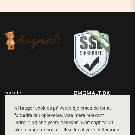
Forside
DMGMALT.DK
Produkter
Tlf. 78768672
Top Rabatter
Vi bruger cookies på vores hjemmeside for at
Mail:
hej@want.dk
Blog
forbedre din oplevelse, vise mere relevant
Kontakt
indhold og analysere trafikken. Kort sagt: for at
Cookie- og privatlivspolitik
siden fungerer bedre – ikke for at være irriterende.