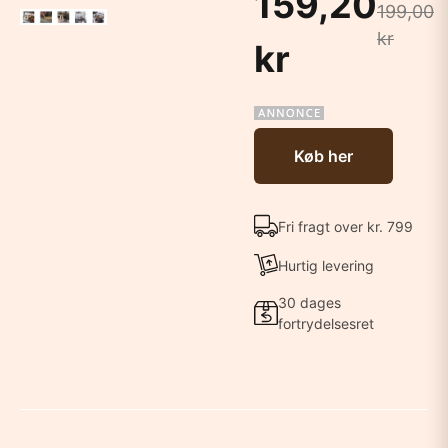
159,20
199,00
kr
kr
Køb her
Fri fragt over kr. 799
Hurtig levering
30 dages
fortrydelsesret