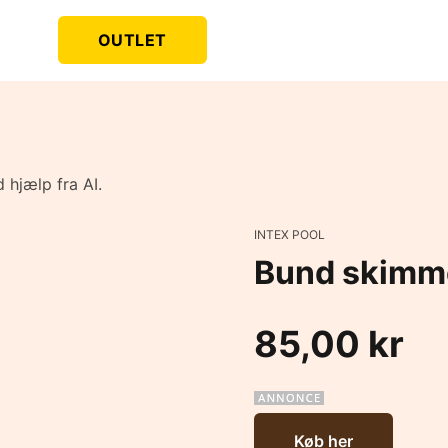
OUTLET
 hjælp fra AI.
INTEX POOL
Bund skimme
85,00 kr
Køb her