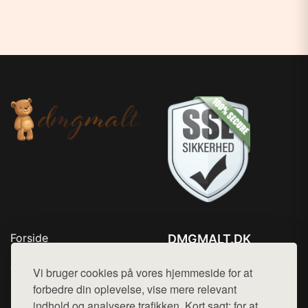
Forside
DMGMALT.DK
Produkter
Tlf. 78768672
Top Rabatter
Vi bruger cookies på vores hjemmeside for at
Mail:
hej@want.dk
Blog
forbedre din oplevelse, vise mere relevant
Kontakt
indhold og analysere trafikken. Kort sagt: for at