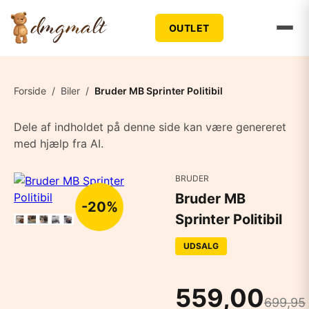
OUTLET
Forside
/
Biler
/
Bruder MB Sprinter Politibil
Dele af indholdet på denne side kan være genereret
med hjælp fra AI.
BRUDER
Bruder MB
-20%
Sprinter Politibil
UDSALG
559,00
699,95