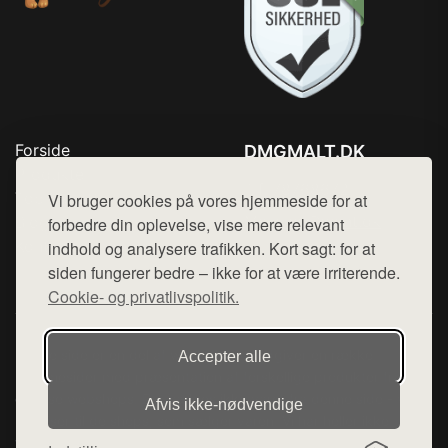
Forside
DMGMALT.DK
Produkter
Tlf. 78768672
Top Rabatter
Vi bruger cookies på vores hjemmeside for at
Mail:
hej@want.dk
Blog
forbedre din oplevelse, vise mere relevant
Kontakt
indhold og analysere trafikken. Kort sagt: for at
Cookie- og privatlivspolitik
siden fungerer bedre – ikke for at være irriterende.
Cookie- og privatlivspolitik.
Denne side er en del af want.dk, der udgiver en række
Accepter alle
hjemmesider med præsentation af forskellige produkter fra
diverse webshops. Der sælges ikke varer fra denne side - vi
Afvis ikke‑nødvendige
henviser til de shops, som sælger varen. Vi har heller ikke
varerne på lager.