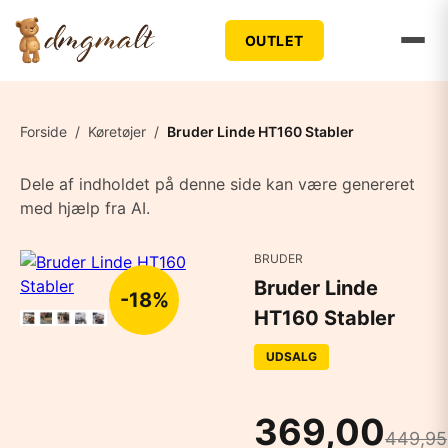
OUTLET
Forside
/
Køretøjer
/
Bruder Linde HT160 Stabler
Dele af indholdet på denne side kan være genereret
med hjælp fra AI.
BRUDER
Bruder Linde
-18%
HT160 Stabler
UDSALG
369,00
449,95