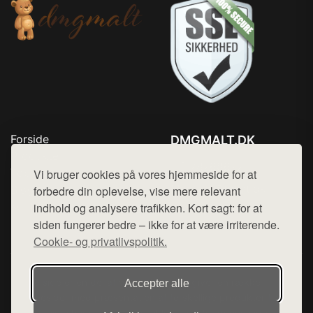
Forside
DMGMALT.DK
Produkter
Tlf. 78768672
Top Rabatter
Vi bruger cookies på vores hjemmeside for at
Mail:
hej@want.dk
Blog
forbedre din oplevelse, vise mere relevant
Kontakt
indhold og analysere trafikken. Kort sagt: for at
Cookie- og privatlivspolitik
siden fungerer bedre – ikke for at være irriterende.
Cookie- og privatlivspolitik.
Denne side er en del af want.dk, der udgiver en række
Accepter alle
hjemmesider med præsentation af forskellige produkter fra
diverse webshops. Der sælges ikke varer fra denne side - vi