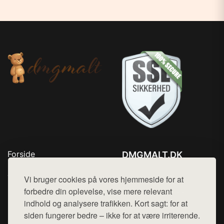
Forside
DMGMALT.DK
Produkter
Tlf. 78768672
Top Rabatter
Vi bruger cookies på vores hjemmeside for at
Mail:
hej@want.dk
Blog
forbedre din oplevelse, vise mere relevant
Kontakt
indhold og analysere trafikken. Kort sagt: for at
Cookie- og privatlivspolitik
siden fungerer bedre – ikke for at være irriterende.