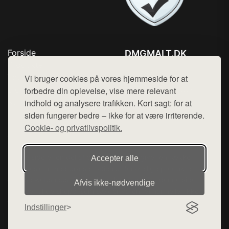
Forside
DMGMALT.DK
Produkter
Tlf. 78768672
Top Rabatter
Vi bruger cookies på vores hjemmeside for at
Mail:
hej@want.dk
Blog
forbedre din oplevelse, vise mere relevant
Kontakt
indhold og analysere trafikken. Kort sagt: for at
Cookie- og privatlivspolitik
siden fungerer bedre – ikke for at være irriterende.
Cookie- og privatlivspolitik.
Denne side er en del af want.dk, der udgiver en række
Accepter alle
hjemmesider med præsentation af forskellige produkter fra
diverse webshops. Der sælges ikke varer fra denne side - vi
Afvis ikke‑nødvendige
henviser til de shops, som sælger varen. Vi har heller ikke
varerne på lager.
Indstillinger
© 2026 dmgmalt.dk. Alle rettigheder forbeholdes.